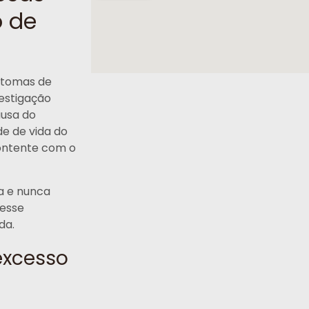
o de
ntomas de
estigação
ausa do
e de vida do
contente com o
a e nunca
 esse
da.
excesso