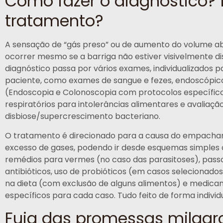
Como fazer o diagnóstico? 
tratamento?
A sensação de “gás preso” ou de aumento do volume 
ocorrer mesmo se a barriga não estiver visivelmente di
diagnóstico passa por vários exames, individualizados 
paciente, como exames de sangue e fezes, endoscópic
(Endoscopia e Colonoscopia com protocolos específico
respiratórios para intolerâncias alimentares e avaliaçã
disbiose/supercrescimento bacteriano.
O tratamento é direcionado para a causa do empach
excesso de gases, podendo ir desde esquemas simples
remédios para vermes (no caso das parasitoses), pass
antibióticos, uso de probióticos (em casos selecionado
na dieta (com exclusão de alguns alimentos) e medic
específicos para cada caso. Tudo feito de forma individ
Fuja das promessas milagr