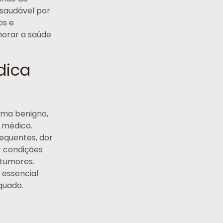
 saudável por
os e
horar a saúde
dica
ema benigno,
 médico.
requentes, dor
r condições
 tumores.
 essencial
quado.