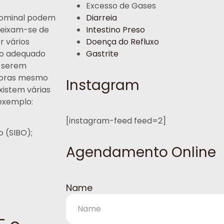
Excesso de Gases
dominal podem
Diarreia
ueixam-se de
Intestino Preso
r vários
Doença do Refluxo
to adequado
Gastrite
e serem
doras mesmo
Instagram
xistem várias
exemplo:
[instagram-feed feed=2]
 (SIBO);
Agendamento Online
Name