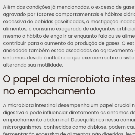
Além das condições já mencionadas, o excesso de gase
agravado por fatores comportamentais e hábitos diário
excessiva de bebidas gaseificadas, a mastigação inade
alimentos, o consumo exagerado de adoçantes artificiai
mesmo o hábito de engolir ar enquanto fala ou se ali
contribuir para o aumento da produção de gases. O est
ansiedade também estão associados ao agravamento 
sintomas, devido à influência que exercem sobre o siste
alterando sua motilidade.
O papel da microbiota intes
no empachamento
A microbiota intestinal desempenha um papel crucial 
digestiva e pode influenciar diretamente os sintomas d
empachamento abdominal. Desequilíbrios nessa comu
microrganismos, conhecidos como disbiose, podem ca
fermentação excessiva de alimentos não digeridos, lev