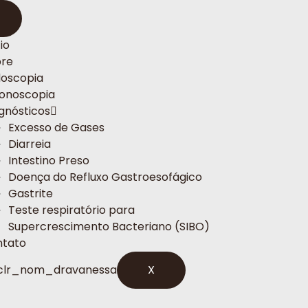
io
bre
oscopia
onoscopia
gnósticos
Excesso de Gases
Diarreia
Intestino Preso
Doença do Refluxo Gastroesofágico
Gastrite
Teste respiratório para
Supercrescimento Bacteriano (SIBO)
ntato
X