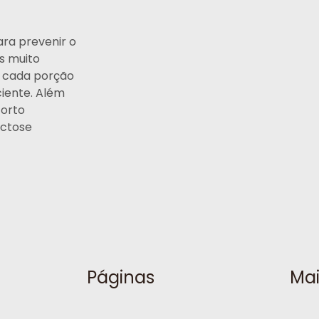
ra prevenir o
es muito
m cada porção
ciente. Além
forto
actose
Páginas
Mai