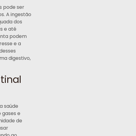
s pode ser
s. A ingestão
quada dos
s e até
menta podem
resse e a
desses
ma digestivo,
tinal
na saúde
e gases e
nidade de
usar
ando ao