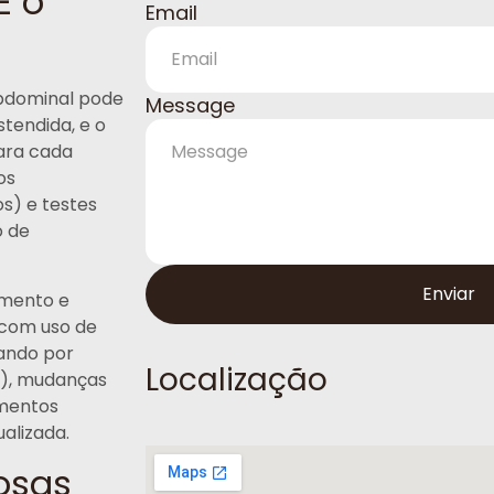
E o
Email
abdominal pode
Message
stendida, e o
para cada
os
s) e testes
o de
Enviar
amento e
 com uso de
ando por
Localização
s), mudanças
amentos
ualizada.
osas