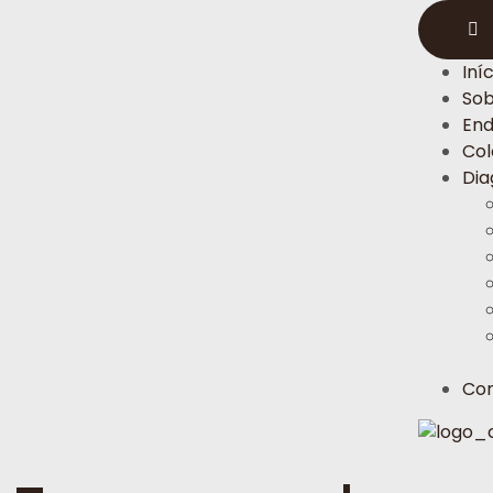
Iníc
So
End
Col
Dia
Co